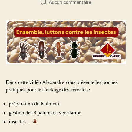
sur
Aucun commentaire
l’article
l’article
La
ventilation
et
le
stockage
des
céréales
Dans cette vidéo Alexandre vous présente les bonnes
pratiques pour le stockage des céréales :
préparation du batiment
gestion des 3 paliers de ventilation
insectes…