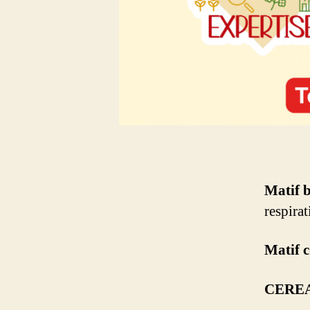
Matif 
respirat
Matif 
CERE