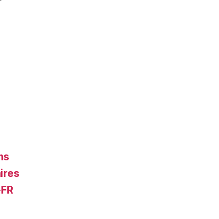
ns
ires
-FR