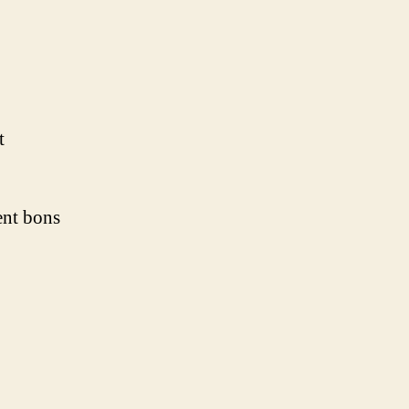
t
tent bons