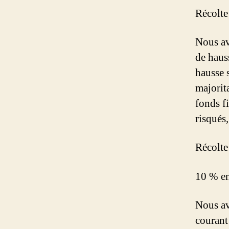
Récolte
Nous a
de haus
hausse 
majorit
fonds fi
risqués
Récolte
10 % e
Nous av
courant