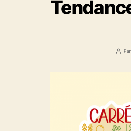
Tendances
Pa
Auteu
de
l’artic