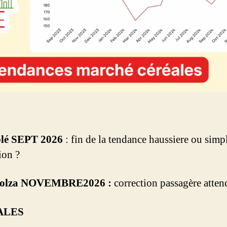
blé SEPT 2026
: fin de la tendance haussiere ou simp
ion ?
colza NOVEMBRE2026 :
correction passagère atten
ALES