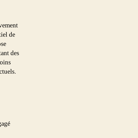
uvement
iel de
ose
tant des
moins
ctuels.
gagé