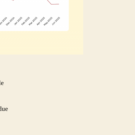
le
due