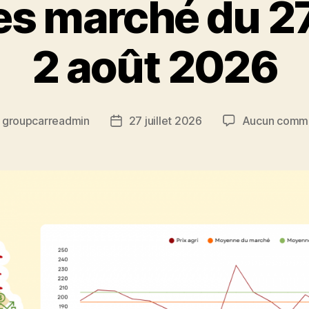
 marché du 27 
2 août 2026
r
groupcarreadmin
27 juillet 2026
Aucun comme
r
Date
de
le
l’article