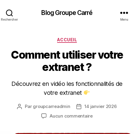
Blog Groupe Carré
Rechercher
Menu
Catégories
ACCUEIL
Comment utiliser votre
extranet ?
Découvrez en vidéo les fonctionnalités de
votre extranet
Par
groupcarreadmin
14 janvier 2026
Auteur
Date
de
de
sur
Aucun commentaire
l’article
l’article
Comment
utiliser