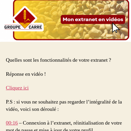
votre
extranet
?
Quelles sont les fonctionnalités de votre extranet ?
Réponse en vidéo !
Cliquez ici
P.S : si vous ne souhaitez pas regarder l’intégralité de la
vidéo, voici son déroulé :
00:16
– Connexion à l’extranet, réinitialisation de votre
mot de passe et mise à jour de votre profil